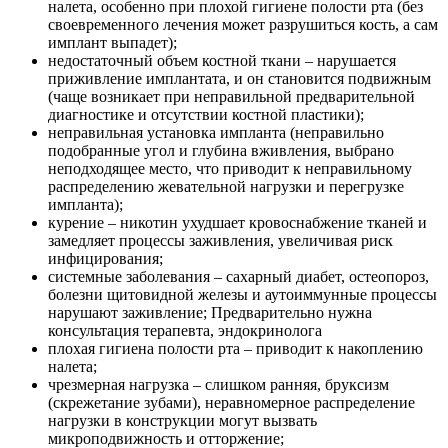
налета, особенно при плохой гигиене полости рта (без
своевременного лечения может разрушиться кость, а сам
имплант выпадет);
недостаточный объем костной ткани – нарушается
приживление имплантата, и он становится подвижным
(чаще возникает при неправильной предварительной
диагностике и отсутствии костной пластики);
неправильная установка импланта (неправильно
подобранные угол и глубина вживления, выбрано
неподходящее место, что приводит к неправильному
распределению жевательной нагрузки и перегрузке
импланта);
курение – никотин ухудшает кровоснабжение тканей и
замедляет процессы заживления, увеличивая риск
инфицирования;
системные заболевания – сахарный диабет, остеопороз,
болезни щитовидной железы и аутоиммунные процессы
нарушают заживление; Предварительно нужна
консультация терапевта, эндокринолога
плохая гигиена полости рта – приводит к накоплению
налета;
чрезмерная нагрузка – слишком ранняя, бруксизм
(скрежетание зубами), неравномерное распределение
нагрузки в конструкции могут вызвать
микроподвижность и отторжение;