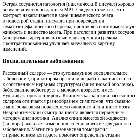
Острая сосудистая патология (ишемический инсульт) хорошо
визуализируется по данным МРТ. Следует отметить, что
контраст накапливается в зоне ишемического очага
в подострой стадии инсульта при повреждении
гематоэнцефалического барьера, проникая в спинномозговую
жидкость и вещество мозга. При патологии развития сосудов
(аневризмы, артериовенозные мальформации) режим
с контрастированием улучшает визуальную картину
изменений.
Воспалительные заболевания
Рассеянный склероз — это аутоиммунное воспалительное
заболевание, при котором организм вырабатывает антитела
к собственным нервным структурам (миелиновой оболочке).
Заболевание дебютирует в молодом возрасте, имеет
мультифакторную природу. Клиническая картина рассеянного
склероза отличается разнообразием симптомов, что связано
с многоочаговым поражением головного и спинного мозга.
Неврологический осмотр пациента является первичным
методом диагностики. Анализ спинномозговой жидкости
(ликвора) выявляет изменения, специфические для данного
заболевания. Магнитно-резонансная томография
с применением контраста помогает определить стадии