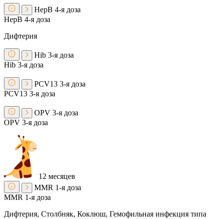
HepB
4-я доза
HepB
4-я доза
Дифтерия
Hib
3-я доза
Hib
3-я доза
PCV13
3-я доза
PCV13
3-я доза
OPV
3-я доза
OPV
3-я доза
12 месяцев
MMR
1-я доза
MMR
1-я доза
Дифтерия, Столбняк, Коклюш, Гемофильная инфекция типа