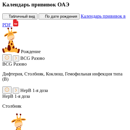
Календарь прививок ОАЭ
Календарь прививок в
Табличный вид
По дате рождения
PDF
Рождение
BCG
Разово
BCG
Разово
Дифтерия, Столбняк, Коклюш, Гемофильная инфекция типа
(B)
HepB
1-я доза
HepB
1-я доза
Столбняк