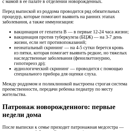
с мамой в ее палате в отделении новорожденных.
Перед выпиской из роддома проводится ряд обязательных
процедур, которые помогают выявить на ранних этапах
заболевания, а также иммунизация:
вакцинация от гепатита B — в первые 12-24 часа жизни;
вакцинация против туберкулеза (БЦЖ) — на 3-7 день
жизни, если нет противопоказаний;
неонатальный скрининг — на 4-5 сутки берется кровь
из пятки, которая помогает выявить редкие, но тяжелых
наследственные заболевания (фенилкетонурию,
гипотиреоз др);
аудиологический скрининг — проводится с помощью
специального прибора для оценки слуха.
Между роддомом и поликлиникой выстроена строгая система
преемственности, передачи ребенка педиатру по месту
жительства.
Патронаж новорожденного: первые
недели дома
После выписки к семье приходит патронажная медсестра —