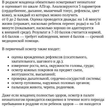
В родзале младенца обязательно осматривает неонатолог
и оценивает по шкале АПгар. Анализируются 5 параметров
(сердцебиение, дыхание, мышечный тонус, рефлексы, цвет
кожи), за каждый из которых можно получить
от 0 до 2 баллов. Оценка проводится дважды: на 1-й минуте
жизни (отражает, насколько ребенок перенес роды) и на 5-й
минуте (показывает, насколько хорошо он адаптируется
к внешней среде). Результат в 7-10 баллов считается нормой,
4-6 баллов — требует наблюдения, менее 4 баллов — срочной
медицинской помощи.
В первичный осмотр также входит:
оценка врожденных рефлексов (сосательного,
хватательного, шагового и др.);
измерение роста, веса, окружности головы, груди;
осмотр кожных покровов на предмет сыпи,
желтушности, высыпаний;
проверка дыхательной, сердечно-сосудистой системы;
осмотр пуповины, наружных половых органов;
пальпация живота, черепа, родничков.
Даже если младенец полностью здоров, осмотр в палате
неонатологом проводится ежедневно в течение всего периода
пребывания в роддоме если ребенок здоров — он находится