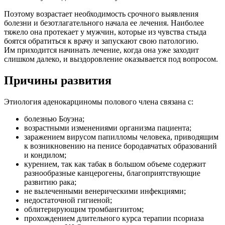
Поэтому возрастает необходимость срочного выявления
болезни и безотлагательного начала ее лечения. Наиболее
тяжело она протекает у мужчин, которые из чувства стыда
боятся обратиться к врачу и запускают свою патологию.
Им приходится начинать лечение, когда она уже заходит
слишком далеко, и выздоровление оказывается под вопросом.
Причины развития
Этиология аденокарциномы полового члена связана с:
болезнью Боуэна;
возрастными изменениями организма пациента;
заражением вирусом папилломы человека, приводящим
к возникновению на пенисе бородавчатых образований
и кондилом;
курением, так как табак в большом объеме содержит
разнообразные канцерогены, благоприятствующие
развитию рака;
не вылеченными венерическими инфекциями;
недостаточной гигиеной;
облитерирующим тромбангиитом;
прохождением длительного курса терапии псориаза