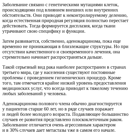
Заболевание связано с генетическими мутациями клеток,
происходящими под влиянием внешних или внутренних
обстоятельств. Они приводят к неконтролируемому делению,
когда естественная природная регуляция полностью перестает
действовать. Тогда формируется дисплазия, когда ткани
утрачивают свою специфику и функции.
Затем развивается, собственно, аденокарцинома, пока еще
временно не проникающая в близлежащие структуры. Но при
отсутствии качественного и своевременного лечения, она
стремительно начинает распространяться дальше.
Такой серьезный вид рака наиболее распространен в странах
третьего мира, где у населения существуют постоянные
проблемы с проведением гигиенических процедур. Кроме
того, там отмечается крайне низкий уровень предоставления
медицинских услуг, что всегда приводит к тяжелому течению
любых заболеваний у человека.
Аденокарцинома полового члена обычно диагностируется
у пациентов старше 60 лет, но в ряде случаев поражает
и людей более молодого возраста. Подавляющее большинство
случаев ее развития представлено плоскоклеточным раком.
Заболевание отличается очень агрессивным характером
и в 30% случаев дает метастазы уже в самом его начале.