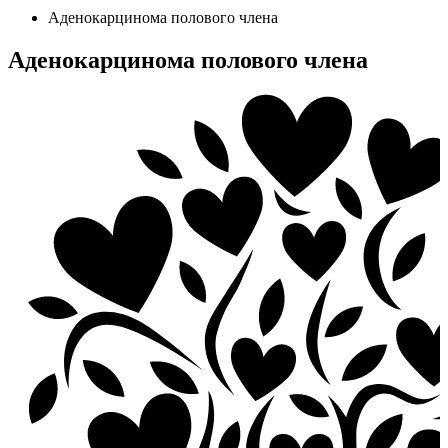
Аденокарцинома полового члена
Аденокарцинома полового члена