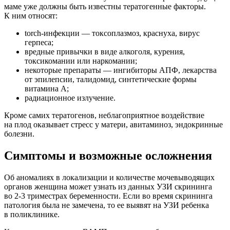
маме уже должны быть известны тератогенные факторы.
К ним относят:
torch-инфекции — токсоплазмоз, краснуха, вирус
герпеса;
вредные привычки в виде алкоголя, курения,
токсикомании или наркомании;
некоторые препараты — ингибиторы АПФ, лекарства
от эпилепсии, талидомид, синтетические формы
витамина А;
радиационное излучение.
Кроме самих тератогенов, неблагоприятное воздействие
на плод оказывает стресс у матери, авитаминоз, эндокринные
болезни.
Симптомы и возможные осложнения
Об аномалиях в локализации и количестве мочевыводящих
органов женщина может узнать из данных УЗИ скрининга
во 2-3 триместрах беременности. Если во время скрининга
патология была не замечена, то ее выявят на УЗИ ребенка
в поликлинике.