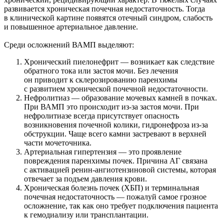
развивается хроническая почечная недостаточность. Тогда
в клинической картине появятся отечный синдром, слабость
и повышенное артериальное давление.
Среди осложнений ВАМП выделяют:
Хронический пиелонефрит — возникает как следствие
обратного тока или застоя мочи. Без лечения
он приводит к склерозированию паренхимы
с развитием хронической почечной недостаточности.
Нефролитиаз — образование мочевых камней в почках.
При ВАМП это происходит из-за застоя мочи. При
нефролитиазе всегда присутствует опасность
возникновения почечной колики, гидронефроза из-за
обструкции. Чаще всего камни застревают в верхней
части мочеточника.
Артериальная гипертензия — это проявление
повреждения паренхимы почек. Причина АГ связана
с активацией ренин-ангиотензиновой системы, которая
отвечает за подъем давления крови.
Хроническая болезнь почек (ХБП) и терминальная
почечная недостаточность — пожалуй самое грозное
осложнение, так как оно требует подключения пациента
к гемодиализу или трансплантации.