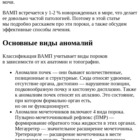
мочи.
ВАМП встречается у 1-2 % новорожденных в мире, что делает
ее довольно частой патологией. Поэтому в этой статье
мы подробно расскажем про эти пороки, а также обсудим
эффективные способы лечения.
Основные виды аномалий
Классификация ВАМП учитывает виды пороков
в зависимости от их анатомии и топографии.
Аномалии почек — они бывают количественные,
позиционные и структурные. Сюда относят удвоение,
отсутствие органа, дистопию — нарушение позиции,
подковообразную почку и кистозную дисплазию. Также
к аномалиям почек относят их аплазию. Это состояние,
при котором формально орган есть,
но он не функционирует.
Аномалии мочеточников включают 4 вида порока.
Пузырно-мочеточниковый рефлюкс (ПМР) —
формирование обратного тока жидкости в этих органах.
Мегауретер — значительное расширение мочеточника.
Уретероцеле — расширение мочеточника в месте
вхождения в пузырь. Эктопия устья — нетипичное