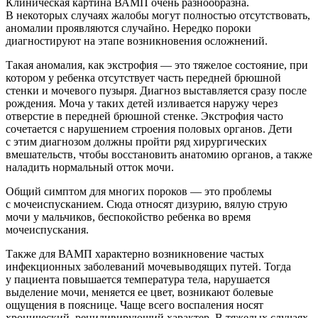
Клиническая картина ВАМП очень разнообразна.
В некоторых случаях жалобы могут полностью отсутствовать,
аномалии проявляются случайно. Нередко пороки
диагностируют на этапе возникновения осложнений.
Такая аномалия, как экстрофия — это тяжелое состояние, при
котором у ребенка отсутствует часть передней брюшной
стенки и мочевого пузыря. Диагноз выставляется сразу после
рождения. Моча у таких детей изливается наружу через
отверстие в передней брюшной стенке. Экстрофия часто
сочетается с нарушением строения половых органов. Дети
с этим диагнозом должны пройти ряд хирургических
вмешательств, чтобы восстановить анатомию органов, а также
наладить нормальный отток мочи.
Общий симптом для многих пороков — это проблемы
с мочеиспусканием. Сюда относят дизурию, вялую струю
мочи у мальчиков, беспокойство ребенка во время
мочеиспускания.
Также для ВАМП характерно возникновение частых
инфекционных заболеваний мочевыводящих путей. Тогда
у пациента повышается температура тела, нарушается
выделение мочи, меняется ее цвет, возникают болевые
ощущения в пояснице. Чаще всего воспаления носят
хронический, рецидивирующий характер. В тяжелых случаях