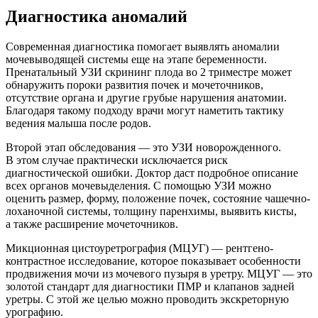
Диагностика аномалий
Современная диагностика помогает выявлять аномалии
мочевыводящей системы еще на этапе беременности.
Пренатальный УЗИ скрининг плода во 2 триместре может
обнаружить пороки развития почек и мочеточников,
отсутствие органа и другие грубые нарушения анатомии.
Благодаря такому подходу врачи могут наметить тактику
ведения малыша после родов.
Второй этап обследования — это УЗИ новорожденного.
В этом случае практически исключается риск
диагностической ошибки. Доктор даст подробное описание
всех органов мочевыделения. С помощью УЗИ можно
оценить размер, форму, положение почек, состояние чашечно-
лоханочной системы, толщину паренхимы, выявить кисты,
а также расширение мочеточников.
Микционная цистоуретрография (МЦУГ) — рентгено-
контрастное исследование, которое показывает особенности
продвижения мочи из мочевого пузыря в уретру. МЦУГ — это
золотой стандарт для диагностики ПМР и клапанов задней
уретры. С этой же целью можно проводить экскреторную
урографию.