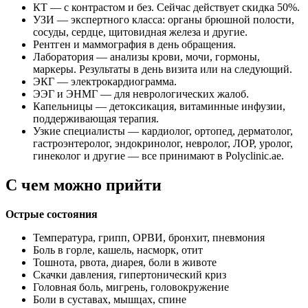
КТ — с контрастом и без. Сейчас действует скидка 50%.
УЗИ — экспертного класса: органы брюшной полости,
сосуды, сердце, щитовидная железа и другие.
Рентген и маммография в день обращения.
Лаборатория — анализы крови, мочи, гормоны,
маркеры. Результаты в день визита или на следующий.
ЭКГ — электрокардиограмма.
ЭЭГ и ЭНМГ — для неврологических жалоб.
Капельницы — детоксикация, витаминные инфузии,
поддерживающая терапия.
Узкие специалисты — кардиолог, ортопед, дерматолог,
гастроэнтеролог, эндокринолог, невролог, ЛОР, уролог,
гинеколог и другие — все принимают в Polyclinic.ae.
С чем можно прийти
Острые состояния
Температура, грипп, ОРВИ, бронхит, пневмония
Боль в горле, кашель, насморк, отит
Тошнота, рвота, диарея, боли в животе
Скачки давления, гипертонический криз
Головная боль, мигрень, головокружение
Боли в суставах, мышцах, спине