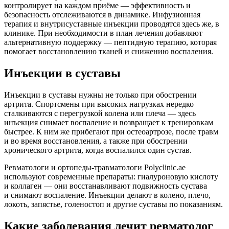
контролирует на каждом приёме — эффективность и
безопасность отслеживаются в динамике. Инфузионная
терапия и внутрисуставные инъекции проводятся здесь же, в
клинике. При необходимости в план лечения добавляют
альтернативную поддержку — пептидную терапию, которая
помогает восстановлению тканей и снижению воспаления.
Инъекции в суставы
Инъекции в суставы нужны не только при обострении
артрита. Спортсмены при высоких нагрузках нередко
сталкиваются с перегрузкой колена или плеча — здесь
инъекция снимает воспаление и возвращает к тренировкам
быстрее. К ним же прибегают при остеоартрозе, после травм
и во время восстановления, а также при обострении
хронического артрита, когда воспалился один сустав.
Ревматологи и ортопеды-травматологи Polyclinic.ae
используют современные препараты: гиалуроновую кислоту
и коллаген — они восстанавливают подвижность сустава
и снимают воспаление. Инъекции делают в колено, плечо,
локоть, запястье, голеностоп и другие суставы по показаниям.
Какие заболевания лечит ревматолог