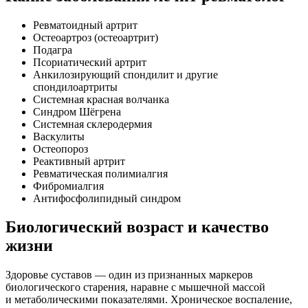
Ревматоидный артрит
Остеоартроз (остеоартрит)
Подагра
Псориатический артрит
Анкилозирующий спондилит и другие
спондилоартриты
Системная красная волчанка
Синдром Шёгрена
Системная склеродермия
Васкулиты
Остеопороз
Реактивный артрит
Ревматическая полимиалгия
Фибромиалгия
Антифосфолипидный синдром
Биологический возраст и качество
жизни
Здоровье суставов — один из признанных маркеров
биологического старения, наравне с мышечной массой
и метаболическими показателями. Хроническое воспаление,